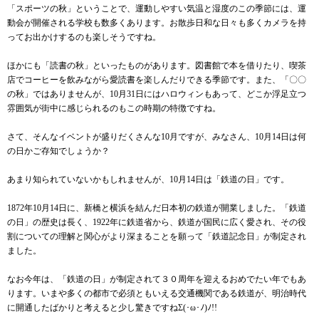
「スポーツの秋」ということで、運動しやすい気温と湿度のこの季節には、運
動会が開催される学校も数多くあります。お散歩日和な日々も多くカメラを持
ってお出かけするのも楽しそうですね。
ほかにも「読書の秋」といったものがあります。図書館で本を借りたり、喫茶
店でコーヒーを飲みながら愛読書を楽しんだりできる季節です。また、「〇〇
の秋」ではありませんが、10月31日にはハロウィンもあって、どこか浮足立つ
雰囲気が街中に感じられるのもこの時期の特徴ですね。
さて、そんなイベントが盛りだくさんな10月ですが、みなさん、10月14日は何
の日かご存知でしょうか？
あまり知られていないかもしれませんが、10月14日は「鉄道の日」です。
1872年10月14日に、新橋と横浜を結んだ日本初の鉄道が開業しました。「鉄道
の日」の歴史は長く、1922年に鉄道省から、鉄道が国民に広く愛され、その役
割についての理解と関心がより深まることを願って「鉄道記念日」が制定され
ました。
なお今年は、「鉄道の日」が制定されて３０周年を迎えるおめでたい年でもあ
ります。いまや多くの都市で必須ともいえる交通機関である鉄道が、明治時代
に開通したばかりと考えると少し驚きですねΣ(･ω･ﾉ)ﾉ!!