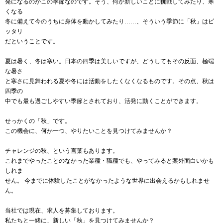
発になるのがこの季節なのです。そう、何か新しいことに挑戦してみたり、寒
くなる
冬に備えて今のうちに身体を動かしてみたり……、そういう季節に「秋」はピ
ッタリ
だということです。
夏は暑く、冬は寒い。日本の四季は美しいですが、どうしてもその反面、極端
な暑さ
と寒さに見舞われる夏や冬には活動をしたくなくなるものです。その点、秋は
四季の
中でも最も過ごしやすい季節とされており、活発に動くことができます。
せっかくの「秋」です。
この機会に、何か一つ、やりたいことを見つけてみませんか？
チャレンジの秋、という言葉もあります。
これまでやったことのなかった業種・職種でも、やってみると案外面白いかも
しれま
せん。 今までに体験したことがなかったような世界に出会えるかもしれませ
ん。
当社では現在、求人を募集しております。
私たちと一緒に、新しい「秋」を見つけてみませんか？