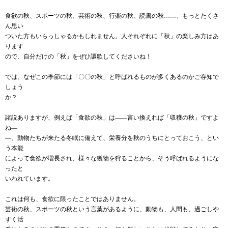
食欲の秋、スポーツの秋、芸術の秋、行楽の秋、読書の秋……、もっとたくさ
ん思い
ついた方もいらっしゃるかもしれません。人それぞれに「秋」の楽しみ方はあ
ります
ので、自分だけの「秋」をぜひ謳歌してくださいね！
では、なぜこの季節には「〇〇の秋」と呼ばれるものが多くあるのかご存知で
しょう
か？
諸説ありますが、例えば「食欲の秋」は――言い換えれば「収穫の秋」ですよ
ね―
―、動物たちが来たる冬眠に備えて、栄養分を秋のうちにとっておこう、とい
う本能
によって食欲が増長され、様々な獲物を狩ることから、そう呼ばれるようにな
ったと
いわれています。
これは何も、食欲に限ったことではありません。
芸術の秋、スポーツの秋という言葉があるように、動物も、人間も、過ごしや
すく活