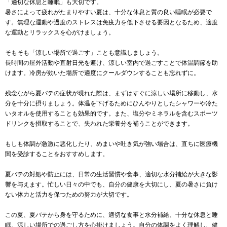
「適切な休息と睡眠」も大切です。
暑さによって疲れがたまりやすい夏は、十分な休息と質の良い睡眠が必要で
す。無理な運動や過度のストレスは免疫力を低下させる要因となるため、適度
な運動とリラックスを心がけましょう。
そもそも「涼しい場所で過ごす」ことも意識しましょう。
長時間の屋外活動や直射日光を避け、涼しい室内で過ごすことで体温調節を助
けます。冷房が効いた場所で適度にクールダウンすることも忘れずに。
残念ながら夏バテの症状が現れた際は、まずはすぐに涼しい場所に移動し、水
分を十分に摂りましょう。体温を下げるためにひんやりとしたシャワーや冷た
いタオルを使用することも効果的です。また、塩分やミネラルを含むスポーツ
ドリンクを摂取することで、失われた栄養分を補うことができます。
もしも体調が急激に悪化したり、めまいや吐き気が強い場合は、直ちに医療機
関を受診することをおすすめします。
夏バテの対処や防止には、日常の生活習慣や食事、適切な水分補給が大きな影
響を与えます。忙しい日々の中でも、自分の健康を大切にし、夏の暑さに負け
ない体力と活力を保つための努力が大切です。
この夏、夏バテから身を守るために、適切な食事と水分補給、十分な休息と睡
眠、涼しい場所での過ごし方を心掛けましょう。自分の体調をよく理解し、健