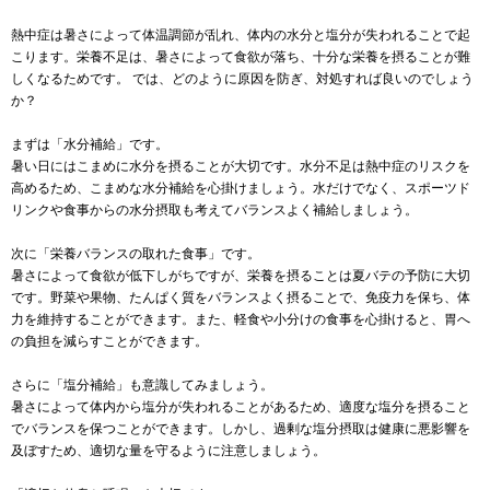
熱中症は暑さによって体温調節が乱れ、体内の水分と塩分が失われることで起
こります。栄養不足は、暑さによって食欲が落ち、十分な栄養を摂ることが難
しくなるためです。 では、どのように原因を防ぎ、対処すれば良いのでしょう
か？
まずは「水分補給」です。
暑い日にはこまめに水分を摂ることが大切です。水分不足は熱中症のリスクを
高めるため、こまめな水分補給を心掛けましょう。水だけでなく、スポーツド
リンクや食事からの水分摂取も考えてバランスよく補給しましょう。
次に「栄養バランスの取れた食事」です。
暑さによって食欲が低下しがちですが、栄養を摂ることは夏バテの予防に大切
です。野菜や果物、たんぱく質をバランスよく摂ることで、免疫力を保ち、体
力を維持することができます。また、軽食や小分けの食事を心掛けると、胃へ
の負担を減らすことができます。
さらに「塩分補給」も意識してみましょう。
暑さによって体内から塩分が失われることがあるため、適度な塩分を摂ること
でバランスを保つことができます。しかし、過剰な塩分摂取は健康に悪影響を
及ぼすため、適切な量を守るように注意しましょう。