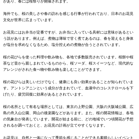
があり、春には桜祭りが開催されます。
海外でも、桜の美しさや春の訪れを感じる行事が行われており、日本のお花見
文化が世界に広まっています。
お花見にはお弁当が定番ですが、お弁当に入っている具材には意味があるとい
う説があります。例えば、煮物は薄味で甘く煮てあるのは、春を迎えると身体
が塩分を求めなくなるため、塩分控えめの煮物が合うとされています。
桜の花びらを使った料理や飲み物も、各地で多数販売されています。桜餅や桜
茶など昔から親しまれているものから、桜ソーダ、桜スイーツなど、現代的な
アレンジがされた食べ物や飲み物も楽しむことができます。
桜の花びらは美しいだけでなく、健康にも良い効果があることが知られていま
す。アントシアニンという成分が含まれていて、血液中のコレステロールを下
げたり、疲労回復に効果があるとされています。
桜の名所として有名な場所としては、東京の上野公園、大阪の大阪城公園、広
島の舟入山公園、岡山の後楽園などがあります。また、桜の開花情報は、各地
の気象台が発表しています。開花が始まる前に、どの地域でいつ頃開花が予想
されるか調べておくと、お花見の計画が立てやすくなります。
お花見は、自然と一体になって季節を感じることができる素晴らしいイベント