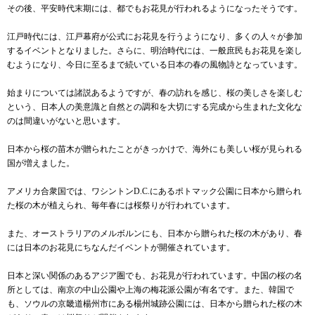
その後、平安時代末期には、都でもお花見が行われるようになったそうです。
江戸時代には、江戸幕府が公式にお花見を行うようになり、多くの人々が参加
するイベントとなりました。さらに、明治時代には、一般庶民もお花見を楽し
むようになり、今日に至るまで続いている日本の春の風物詩となっています。
始まりについては諸説あるようですが、春の訪れを感じ、桜の美しさを楽しむ
という、日本人の美意識と自然との調和を大切にする完成から生まれた文化な
のは間違いがないと思います。
日本から桜の苗木が贈られたことがきっかけで、海外にも美しい桜が見られる
国が増えました。
アメリカ合衆国では、ワシントンD.C.にあるポトマック公園に日本から贈られ
た桜の木が植えられ、毎年春には桜祭りが行われています。
また、オーストラリアのメルボルンにも、日本から贈られた桜の木があり、春
には日本のお花見にちなんだイベントが開催されています。
日本と深い関係のあるアジア圏でも、お花見が行われています。中国の桜の名
所としては、南京の中山公園や上海の梅花派公園が有名です。また、韓国で
も、ソウルの京畿道楊州市にある楊州城跡公園には、日本から贈られた桜の木